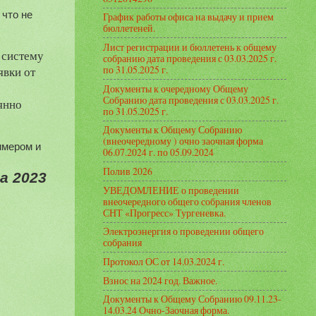
График работы офиса на выдачу и прием
бюллетеней.
Лист регистрации и бюллетень к общему
систему 
собранию дата проведения с 03.03.2025 г.
по 31.05.2025 г.
вки от 
Документы к очередному Общему
Собранию дата проведения с 03.03.2025 г.
нно 
по 31.05.2025 г.
Документы к Общему Собранию
(внеочередному ) очно заочная форма
мером и 
06.07.2024 г. по 05.09.2024
Полив 2026
 2023 
УВЕДОМЛЕНИЕ о проведении
внеочередного общего собрания членов
СНТ «Прогресс» Тургеневка.
Электроэнергия о проведении общего
собрания
Протокол ОС от 14.03.2024 г.
Взнос на 2024 год. Важное.
Документы к Общему Собранию 09.11.23-
14.03.24 Очно-Заочная форма.