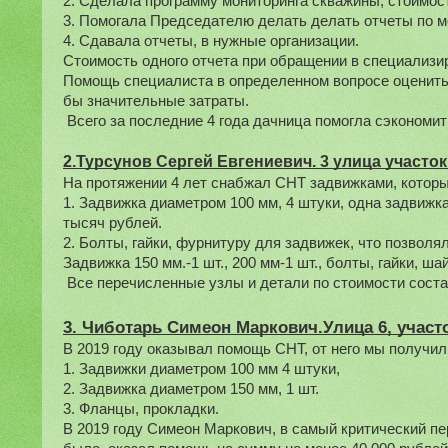
2. Сделала программу мониторинга скважины, стоимост
3. Помогала Председателю делать делать отчеты по м
4. Сдавала отчеты, в нужные организации.
Стоимость одного отчета при обращении в специализи
Помощь специалиста в определенном вопросе оценить 
бы значительные затраты.
 Всего за последние 4 года дачница помогла сэкономит
2.Турсунов Сергей Евгениевич. 3 улица участок 
На протяжении 4 лет снабжал СНТ задвижками, котор
1. Задвижка диаметром 100 мм, 4 штуки, одна задвижка 
тысяч рублей.
2. Болты, гайки, фурнитуру для задвижек, что позволя
Задвижка 150 мм.-1 шт., 200 мм-1 шт., болты, гайки, ша
 Все перечисленные узлы и детали по стоимости соста
3. Чиботарь Симеон Маркович.Улица 6, участо
В 2019 году оказывал помощь СНТ, от него мы получил
1. Задвижки диаметром 100 мм 4 штуки,
2. Задвижка диаметром 150 мм, 1 шт.
3. Фланцы, прокладки.
В 2019 году Симеон Маркович, в самый критический пери