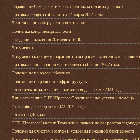
Обращение Самара Сети к собственникам садовых участков.
Протокол общего собрания от 14 марта 2024 года.
Действие при обнаружении возгорания.
Политика конфиденциальности
Заседание правления 20 июля в 16-00
Документы.
Документы к общему собранию по вопросам вынесенным на общее со
Протокол очно-заочной части общего собрания 2022 года.
Положение по водоснабжению
Положение по ревизии инфраструктуры
Планируемое расписание поливной воды на лето 2023 года.
Лица оказавшие СНТ “Прогресс” значительные услуги и помощь.
Итого общего собрания 2022-2023 года.
Плати по QR-коду.
СНТ "Прогресс" массив Тургеневка, заявление для реестра садовод
Положения о чистом воздухе и усиления пожарной безопасности.
Документы к очередному Общему Собранию дата проведения с 03.03.2