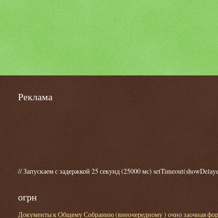
Реклама
// Запускаем с задержкой 25 секунд (25000 мс) setTimeout(showDelaye
огрн
Документы к Общему Собранию (внеочередному ) очно заочная форма