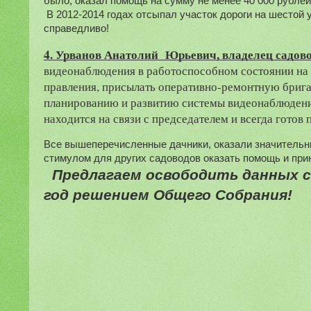
было, оказал помощь на сумму не менее 40 000 рублей
 В 2012-2014 годах отсыпал участок дороги на шестой улице за свой счет, ни какой компенсации в то время не получил, что не 
справедливо!
4. Урванов Анатолий  Юрьевич, владелец садовог
видеонаблюдения в работоспособном состоянии на пр
правления, присылать оперативно-ремонтную бригад
планированию и развитию системы видеонаблюдения
находится на связи с председателем и всегда гото
Все вышеперечисленные дачники, оказали значительн
стимулом для других садоводов оказать помощь и прин
Предлагаем освободить данных са
год решением Общего Собрания!