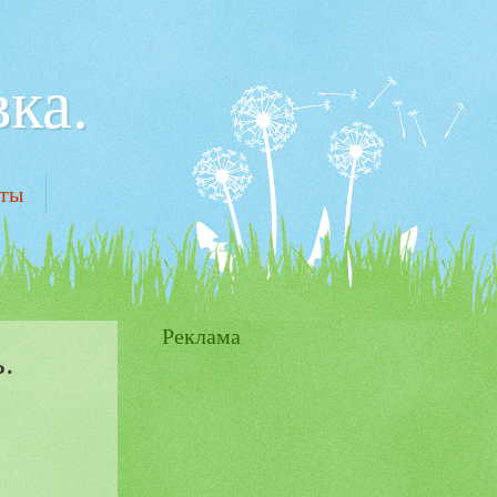
ка.
кты
Реклама
.