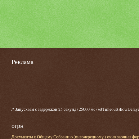
Реклама
// Запускаем с задержкой 25 секунд (25000 мс) setTimeout(showDelaye
огрн
Документы к Общему Собранию (внеочередному ) очно заочная форма