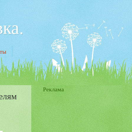
ка.
кты
Реклама
елям