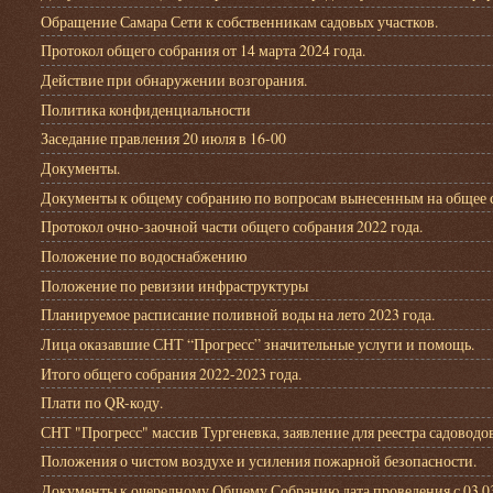
Обращение Самара Сети к собственникам садовых участков.
Протокол общего собрания от 14 марта 2024 года.
Действие при обнаружении возгорания.
Политика конфиденциальности
Заседание правления 20 июля в 16-00
Документы.
Документы к общему собранию по вопросам вынесенным на общее со
Протокол очно-заочной части общего собрания 2022 года.
Положение по водоснабжению
Положение по ревизии инфраструктуры
Планируемое расписание поливной воды на лето 2023 года.
Лица оказавшие СНТ “Прогресс” значительные услуги и помощь.
Итого общего собрания 2022-2023 года.
Плати по QR-коду.
СНТ "Прогресс" массив Тургеневка, заявление для реестра садовод
Положения о чистом воздухе и усиления пожарной безопасности.
Документы к очередному Общему Собранию дата проведения с 03.03.2