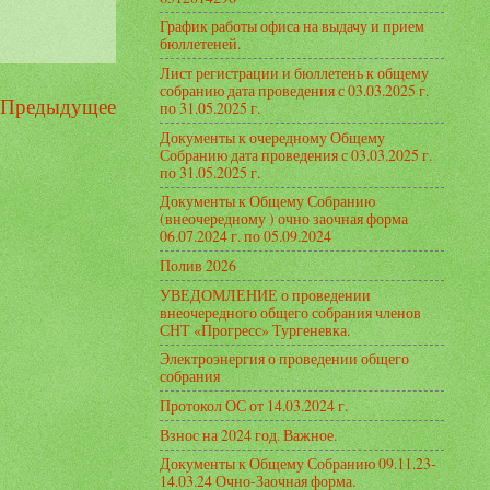
График работы офиса на выдачу и прием
бюллетеней.
Лист регистрации и бюллетень к общему
собранию дата проведения с 03.03.2025 г.
Предыдущее
по 31.05.2025 г.
Документы к очередному Общему
Собранию дата проведения с 03.03.2025 г.
по 31.05.2025 г.
Документы к Общему Собранию
(внеочередному ) очно заочная форма
06.07.2024 г. по 05.09.2024
Полив 2026
УВЕДОМЛЕНИЕ о проведении
внеочередного общего собрания членов
СНТ «Прогресс» Тургеневка.
Электроэнергия о проведении общего
собрания
Протокол ОС от 14.03.2024 г.
Взнос на 2024 год. Важное.
Документы к Общему Собранию 09.11.23-
14.03.24 Очно-Заочная форма.