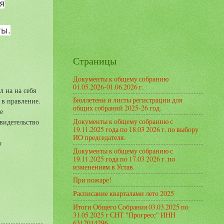
я
ты.
Страницы
Документы к общему собранию
01.05.2026-01.06.2026 г.
 на на себя
Бюллетени и листы регистрации для
 в правление.
общих собраний 2025-26 год.
е
Документы к общему собранию с
свидетельство
19.11.2025 года по 18.03 2026 г. по выбору
ИО председателя.
о
Документы к общему собранию с
19.11.2025 года по 17.03 2026 г. по
изменениям в Устав.
При пожаре!
Расписание кварталами лето 2025
Итоги Общего Собрания 03.03.2025 по
31.05.2025 г СНТ "Прогресс" ИНН
6312014296