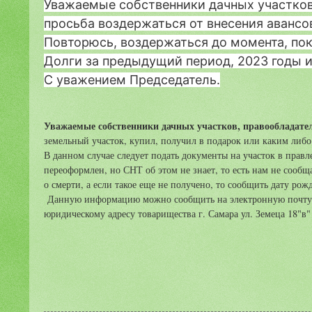
Уважаемые собственники дачных участков
просьба воздержаться от внесения авансов
Повторюсь, воздержаться до момента, пок
Долги за предыдущий период, 2023 годы и
С уважением Председатель.
Уважаемые собственники дачных участков, правообладател
земельный участок, купил, получил в подарок или каким либо
В данном случае следует подать документы на участок в прав
переоформлен, но СНТ об этом не знает, то есть нам не сообщ
о смерти, а если такое еще не получено, то сообщить дату рож
Данную информацию можно сообщить на электронную почту СН
юридическому адресу товарищества г. Самара ул. Земеца 18"в" 