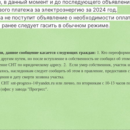
, в данный момент и до последующего объявлени
ого платежа за электроэнергию за 2024 год.
а не поступит объявление о необходимости опла
 ранее следует гасить в обычном режиме.
и, данное сообщение касается следующих граждан:
1. Кто переоформил
 другим путем, но после вступление в собственность не сообщил об этом
ление СНТ по юридическому адресу. 2. Если умер собственник, участок н
алось, наследникам следует сообщить об этом в правление, предоставив 
дения и дату смерти хозяина участка.
Т snt-progress-1@yandex.ru или лично, по вторникам с 10-13 часов п
(офис у завода "Прогресс".