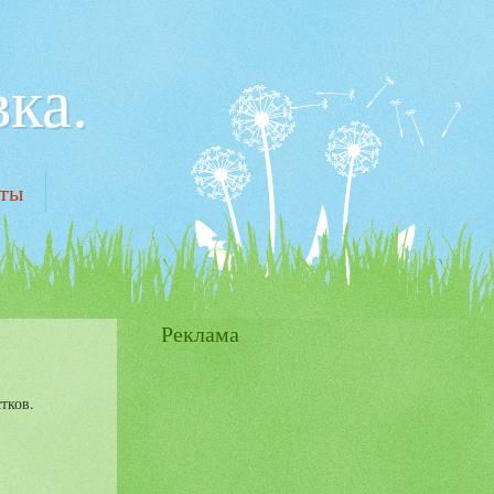
ка.
кты
Реклама
тков.