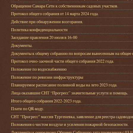
Обращение Самара Сети к собственникам садовых участков.
Протокол общего собрания от 14 марта 2024 года.
Действие при обнаружении возгорания.
Политика конфиденциальности
Заседание правления 20 июля в 16-00
Документы.
Документы к общему собранию по вопросам вынесенным на общее со
Протокол очно-заочной части общего собрания 2022 года.
Положение по водоснабжению
Положение по ревизии инфраструктуры
Планируемое расписание поливной воды на лето 2023 года.
Лица оказавшие СНТ “Прогресс” значительные услуги и помощь.
Итого общего собрания 2022-2023 года.
Плати по QR-коду.
СНТ "Прогресс" массив Тургеневка, заявление для реестра садовод
Положения о чистом воздухе и усиления пожарной безопасности.
Документы к очередному Общему Собранию дата проведения с 03.03.2