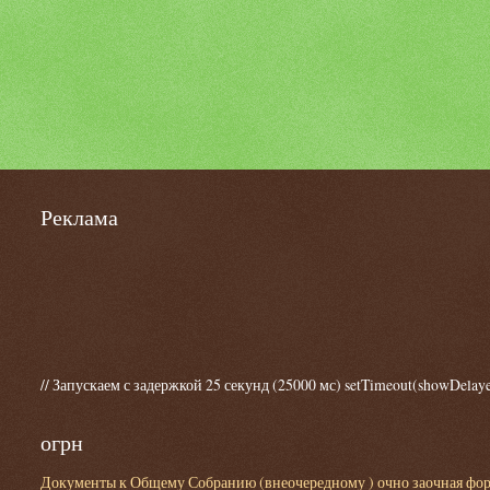
Реклама
// Запускаем с задержкой 25 секунд (25000 мс) setTimeout(showDelaye
огрн
Документы к Общему Собранию (внеочередному ) очно заочная форма